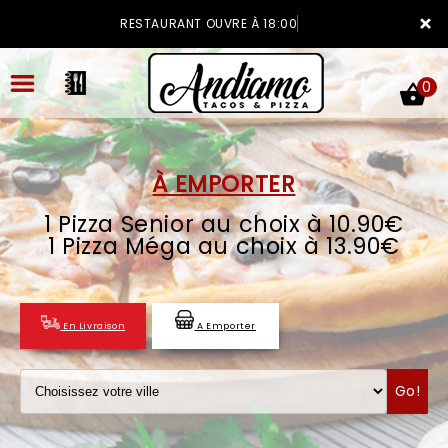
×
RESTAURANT OUVRE À 18:00
0
À EMPORTER
1 Pizza Senior au choix à 10.90€
ACCUEIL
1 Pizza Méga au choix à 13.90€
LA CARTE
VOTRE COMPTE
En Livraison
A Emporter
NOTRE RESTAURANT
Go!
VOS AVIS
MENTIONS LÉGALES