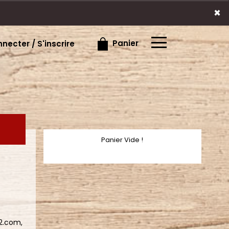
×
×
Panier
necter / S'inscrire
Panier Vide !
2.com,