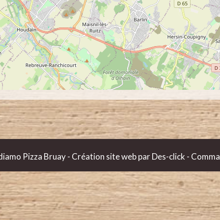
iamo Pizza Bruay
- Création site web par
Des-click
-
Comman