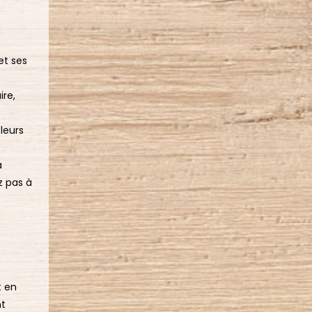
et ses
ire,
leurs
à
z pas à
t en
nt