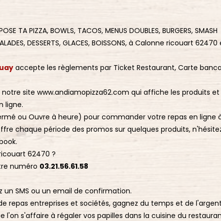
OMPOSE TA PIZZA, BOWLS, TACOS, MENUS DOUBLES, BURGERS, SMASH
ALADES, DESSERTS, GLACES, BOISSONS, à Calonne ricouart 62470 
ruay
accepte les règlements par Ticket Restaurant, Carte banca
à notre site www.andiamopizza62.com qui affiche les produits et 
 ligne.
, Fermé ou Ouvre à heure) pour commander votre repas en ligne 
ffre chaque période des promos sur quelques produits, n'hésite
book.
icouart 62470 ?
otre numéro
03.21.56.61.58
z un SMS ou un email de confirmation.
n de repas entreprises et sociétés, gagnez du temps et de l'argen
l'on s'affaire à régaler vos papilles dans la cuisine du restaura