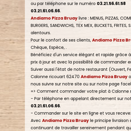
ou par téléphone sur le numéro
03.21.56.61.58
03.21.61.06.66
.
Andiamo Pizza Bruay
livre : MENUS, PIZZAS, C
BURGERS, SANDWICHS, TEX MEX, BUCKETS, FRITES, S
alentours.
Pour le confort de ses clients,
Andiamo Pizza B
Chèque, Espèce, .
Bénéficiez d'un service élégant et rapide grâce 
prix à jour et avec la possibilité de commander en
Suiver aussi l'état de notre restaurant (Ouvert
Calonne ricouart 62470
Andiamo Pizza Bruay
o
nous suivre sur notre site ou sur notre page face
=> Comment commander votre plat à Calonne r
- Par téléphone en appelant directement sur n
03.21.61.06.66
.
- Commander sur le site en ligne et vous receve
Avec
Andiamo Pizza Bruay
le principe livraiso
continuant de travailler sereinement pendant que 