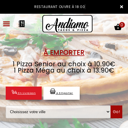
×
RESTAURANT OUVRE À 18:00
0
À EMPORTER
1 Pizza Senior au choix à 10.90€
ACCUEIL
1 Pizza Méga au choix à 13.90€
LA CARTE
VOTRE COMPTE
En Livraison
A Emporter
NOTRE RESTAURANT
Go!
VOS AVIS
MENTIONS LÉGALES