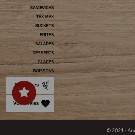
SANDWICHS
TEX MEX
BUCKETS
FRITES
SALADES
DESSERTS
GLACES
BOISSONS
Allergènes
Vos Envies
© 2021 -
And