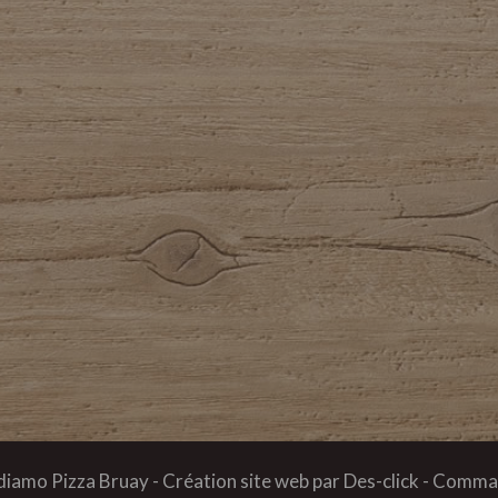
iamo Pizza Bruay
- Création site web par
Des-click
-
Comman