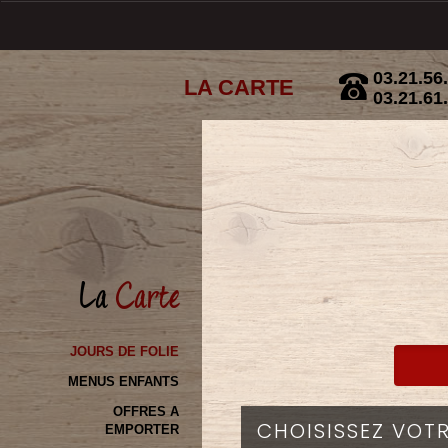
03.21.56
LA CARTE
03.21.61
La
Carte
MENUS ENFANTS
OFFRES A
EMPORTER