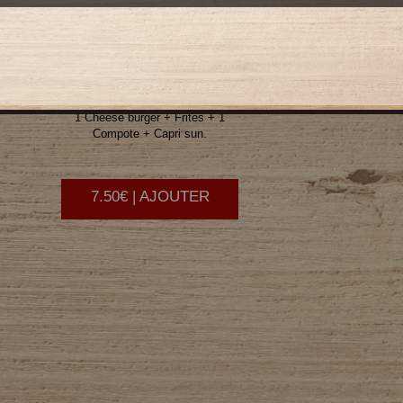
ENFANT
BURGER
1 Cheese burger + Frites + 1
Compote + Capri sun.
7.50€ | AJOUTER