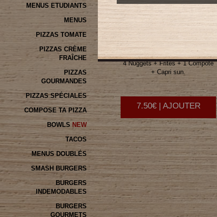
MENUS ETUDIANTS
MENUS
ENFANT
NUGGETS
PIZZAS TOMATE
PIZZAS CRÈME
FRAÎCHE
4 Nuggets + Frites + 1 Compote
+ Capri sun.
PIZZAS
GOURMANDES
PIZZAS SPÉCIALES
7.50€ | AJOUTER
COMPOSE TA PIZZA
BOWLS
TACOS
MENUS DOUBLÉS
SMASH BURGERS
BURGERS
INDEMODABLES
BURGERS
GOURMETS