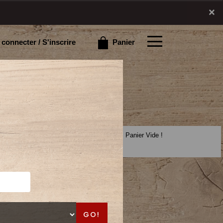
×
×
Panier
connecter / S'inscrire
Panier Vide !