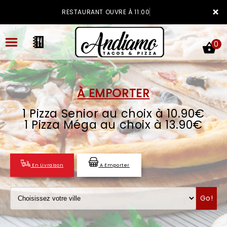
×
RESTAURANT OUVRE À 11:00
0
À EMPORTER
1 Pizza Senior au choix à 10.90€
ACCUEIL
1 Pizza Méga au choix à 13.90€
LA CARTE
VOTRE COMPTE
En Livraison
A Emporter
NOTRE RESTAURANT
Go!
VOS AVIS
MENTIONS LÉGALES