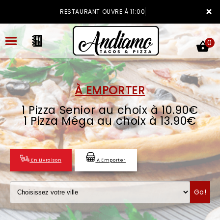
×
RESTAURANT OUVRE À 11:00
0
À EMPORTER
1 Pizza Senior au choix à 10.90€
ACCUEIL
1 Pizza Méga au choix à 13.90€
LA CARTE
VOTRE COMPTE
En Livraison
A Emporter
NOTRE RESTAURANT
Go!
VOS AVIS
MENTIONS LÉGALES